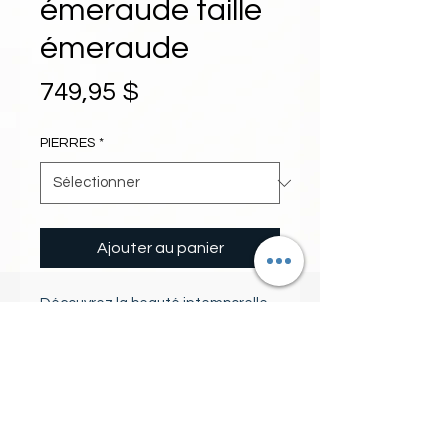
émeraude taille
émeraude
Prix
749,95 $
PIERRES
*
Ajouter au panier
Découvrez la beauté intemporelle 
de cette bague en or blanc 10 
carats ornée d'une émeraude taille 
émeraude. La pierre émeraude, 
connue pour sa couleur verte riche 
PIERRES
et sa brillance inégalée, est 
parfaitement mise en valeur par le 