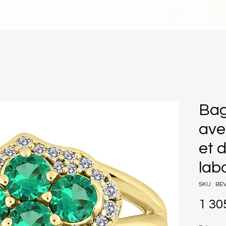
Bag
ave
et 
lab
SKU : BE
1 30