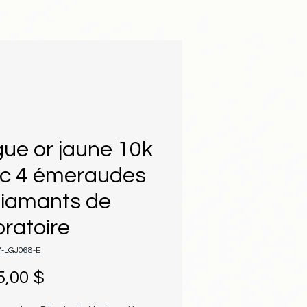
ue or jaune 10k
c 4 émeraudes
diamants de
oratoire
V-LGJ068-E
Prix
5,00 $