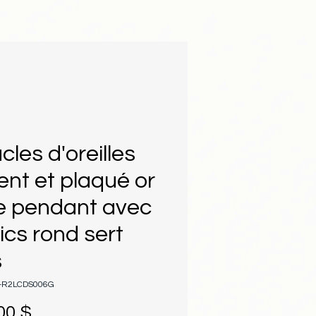
cles d'oreilles
ent et plaqué or
e pendant avec
ics rond sert
s
L-R2LCDS006G
Prix
00 $