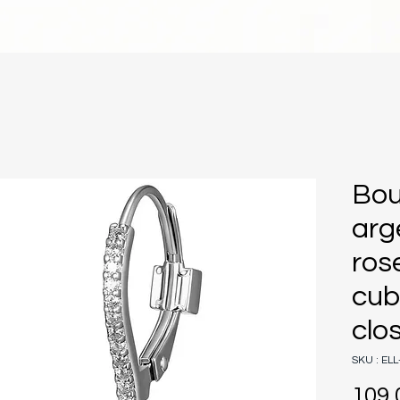
Bou
arg
ros
cub
clo
SKU : EL
109,