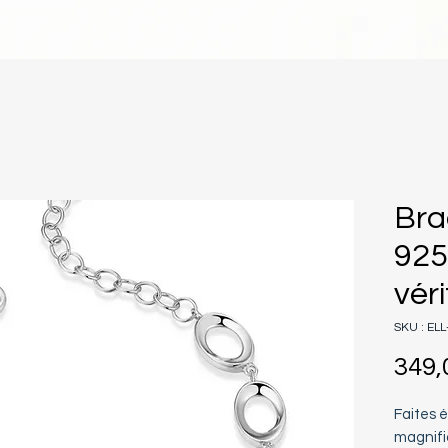
Bra
925
vér
SKU : EL
349,
Faites é
magnifi