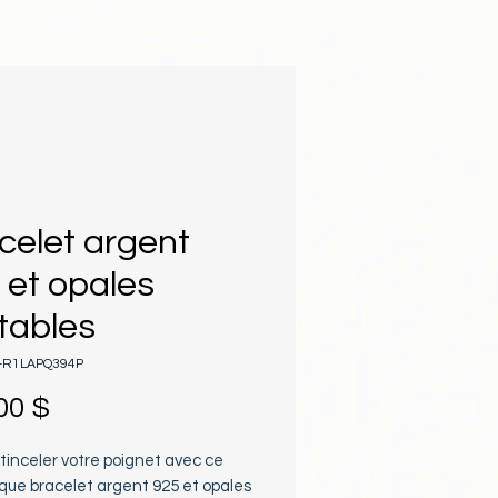
celet argent
 et opales
itables
L-R1LAPQ394P
Prix
00 $
tinceler votre poignet avec ce 
que bracelet argent 925 et opales 