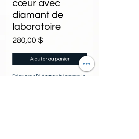
cœur avec
diamant de
laboratoire
Prix
280,00 $
Ajouter au panier
Découvrez l’élégance intemporelle 
avec cette chaîne en argent ornée 
d’un pendentif cœur délicatement 
serti d’un diamant de laboratoire 
0.25ct. Chez Bijouterie Alarie, nous 
PIERRES
valorisons la qualité et l’éthique en 
proposant des bijoux raffinés qui 
1 diamant de laboratoire rond
respectent l’environnement. Ce 
pureté vs couleur f 0.25ct total
bijou allie design classique et 