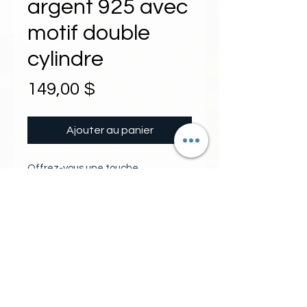
argent 925 avec
motif double
cylindre
Prix
149,00 $
Ajouter au panier
Offrez-vous une touche 
d'élégance et de modernité avec 
cet ensemble chaîne et pendentif 
en argent 925. Le motif du 
pendentif représente deux 
LONGUEUR
cylindres, l'un tout en argent et 
l'autre serti de cubics pour un éclat 
longueur 17 pouces (ajustable
subtil. La chaîne délicate complète 
jusau'à 20 pouces)
ce bijou raffiné qui ajoutera une 