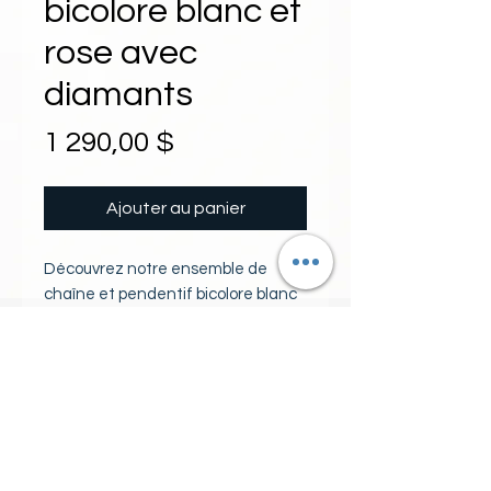
bicolore blanc et
rose avec
diamants
Prix
1 290,00 $
Ajouter au panier
Découvrez notre ensemble de 
chaîne et pendentif bicolore blanc 
et rose, orné de magnifiques 
diamants naturels. Ce superbe 
pendentif en or blanc et or rose 
PIERRES
présente une forme carrée 
élégante, mettant en valeur l'éclat 
1 diamant naturel couler GH
éblouissant des diamants. La 
pureté I 0.10 carat
chaîne assortie complète 
24 diamants naturels couleur GH