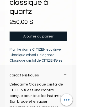
classique à
quartz
Prix
250,00 $
Ajouter au panier
Montre dame CITIZEN eco drive
Classique cristal. L'élégante
Classique cristal de CITIZEN® est
une Montre conçue pour tous les
instants. Son bracelet en acier
caractéristiques
inoxydable est couleur or, le boîtier
couleur or est également rehaussé
L'élégante Classique cristal de
d'élégants cristaux. Son design
CITIZEN® est une Montre
jonc permet de la porter seule ou
conçue pour tous les instants.
avec plusieurs bracelets pour créer
Son bracelet en acier
des looks uniques en toute