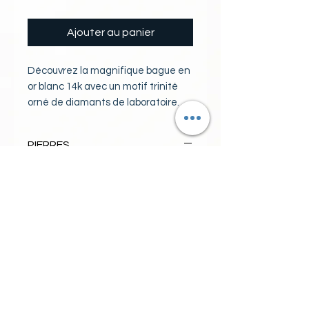
Ajouter au panier
Découvrez la magnifique bague en
or blanc 14k avec un motif trinité
orné de diamants de laboratoire.
Ce sublime bijou propose trois
pierres principales symbolisant la
PIERRES
trinité, accompagnées de délicats
diamants qui ajoutent une touche
1diamant labo VS/F 0.30ct
d'éclat supplémentaire. Faites une
2 diamants labo VS/F poids total
déclaration de style et de
0.50ct
spiritualité avec cette bague
6 diamants labo VS/F poids total
élégante et intemporelle.
0.20ct
Fabriquée en or blanc de haute
poids diamants labo total 1.00ct
qualité, cette bague est le cadeau
parfait pour célébrer la foi et
l'amour. Ajoutez une touche de
sophistication à votre collection de