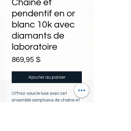
Chaîne et
pendentif en or
blanc 10k avec
diamants de
laboratoire
Prix
869,95 $
Ajouter au panier
Offrez-vous le luxe avec cet 
ensemble somptueux de chaîne et 
pendentif en or blanc 10 carats, 
parfait pour ajouter une touche 
d'élégance à n'importe quelle 
PIERRES
tenue. Ce magnifique pendentif 