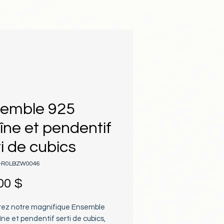
emble 925
îne et pendentif
ti de cubics
L-R0LBZW0046
Prix
00 $
ez notre magnifique Ensemble
ne et pendentif serti de cubics,