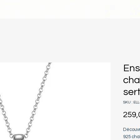
Ens
cha
ser
SKU : EL
259,
Découvr
925 chaî