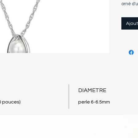
orné d'u
présent
délicate
Ajout
d'éléga
tenue. 
chaîne e
offrant 
sophisti
attentio
choix pa
bijoux d
chic à 
ensembl
DIAMETRE
0 pouces)
perle 6-6.5mm