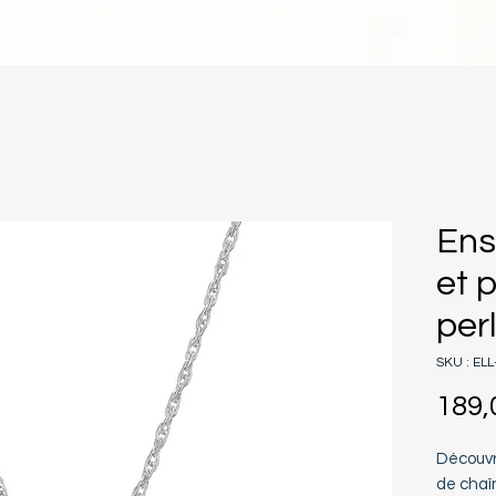
Ens
et 
per
SKU : EL
189,
Découvr
de chaî