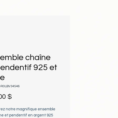
emble chaîne
pendentif 925 et
le
L-R0LBV34546
Prix
00 $
ez notre magnifique ensemble 
ne et pendentif en argent 925 