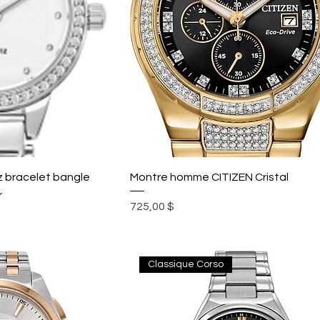
 bracelet bangle
Montre homme CITIZEN Cristal
r
Prix
725,00 $
Classique Corso