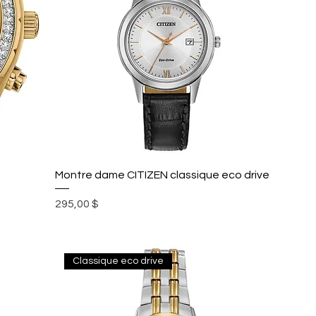
Montre dame CITIZEN classique eco drive
Prix
295,00 $
Classique eco drive