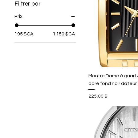
Filtrer par
Prix
195 $CA
1 150 $CA
Montre Dame à quartz 
doré fond noir dateur
Prix
225,00 $