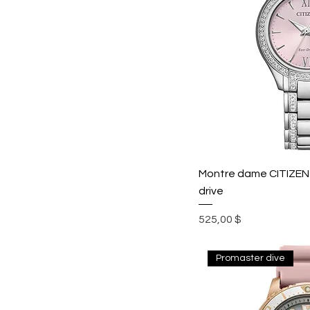
Montre dame CITIZEN S
drive
Prix
525,00 $
Promaster dive