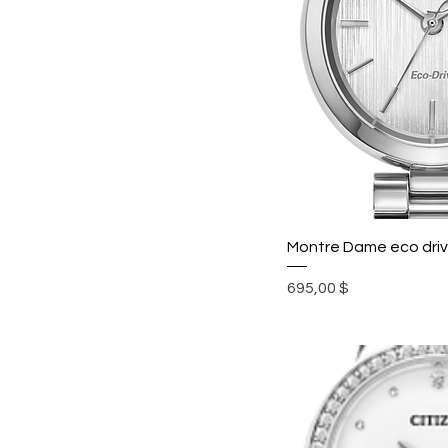
Montre Dame eco dri
Prix
695,00 $