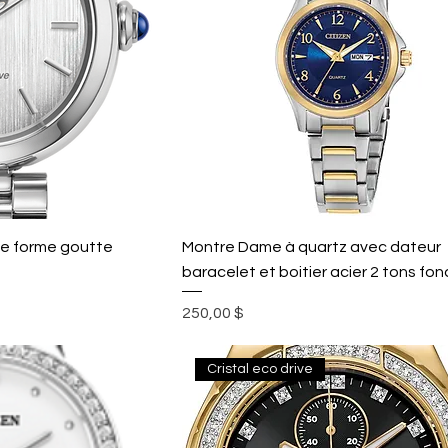
ve forme goutte
Montre Dame à quartz avec dateur
baracelet et boitier acier 2 tons fon
Prix
250,00 $
Cristal eco drive