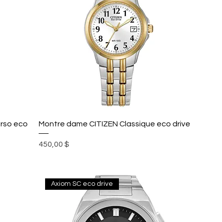
rso eco
Montre dame CITIZEN Classique eco drive
Prix
450,00 $
Axiom SC eco drive