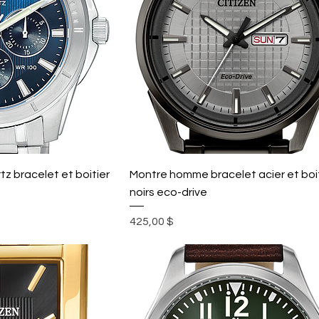
z bracelet et boitier
Montre homme bracelet acier et boi
noirs eco-drive
Prix
425,00 $