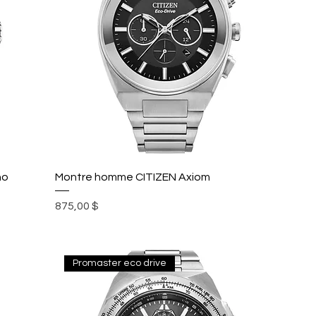
no
Montre homme CITIZEN Axiom
Prix
875,00 $
Promaster eco drive