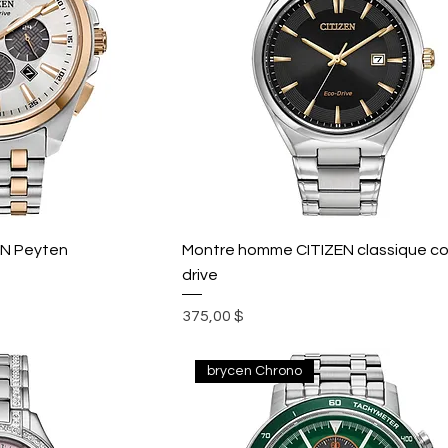
EN Peyten
Montre homme CITIZEN classique co
drive
Prix
375,00 $
brycen Chrono