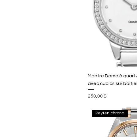
Montre Dame à quartz
avec cubics sur boitie
Prix
250,00 $
Peyten chrono