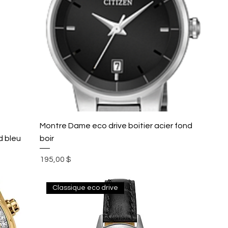
Montre Dame eco drive boitier acier fond
d bleu
boir
Prix
195,00 $
Classique eco drive