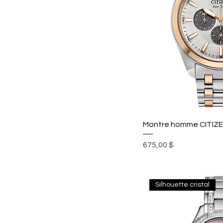
Montre homme CITIZ
Prix
675,00 $
Silhouette cristal