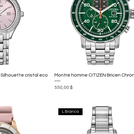
ilhouette cristal eco
Montre homme CITIZEN Bricen Chro
Prix
550,00 $
L Bianca