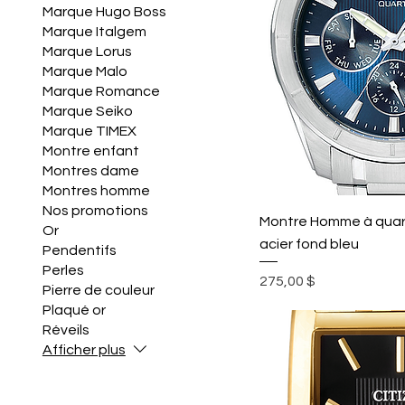
Marque Hugo Boss
Marque Italgem
Marque Lorus
Marque Malo
Marque Romance
Marque Seiko
Marque TIMEX
Montre enfant
Montres dame
Montres homme
Nos promotions
Montre Homme à quart
Or
acier fond bleu
Pendentifs
Perles
Prix
275,00 $
Pierre de couleur
Plaqué or
Réveils
Afficher plus