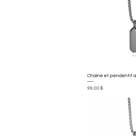
Chaîne et pendentif ac
Prix
99,00 $