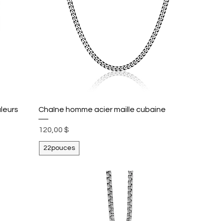
uleurs
Chaîne homme acier maille cubaine
Prix
120,00 $
22pouces