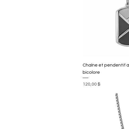
Chaîne et pendentif a
bicolore
Prix
120,00 $