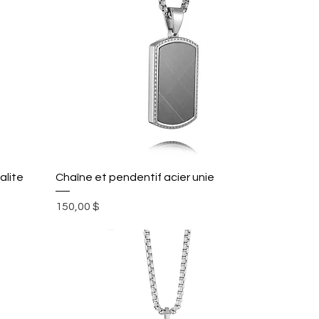
alite
Chaîne et pendentif acier unie
Prix
150,00 $