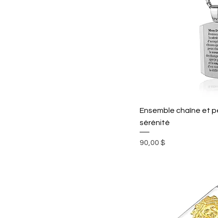
Ensemble chaîne et pe
sérénité
Prix
90,00 $