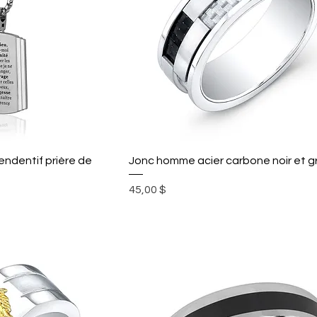
ndentif prière de
Jonc homme acier carbone noir et gr
Prix
45,00 $