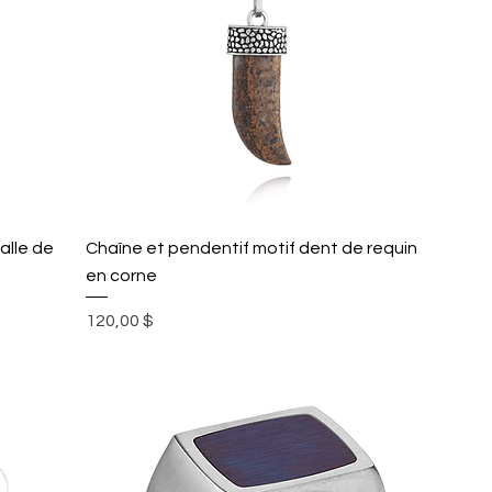
alle de
Chaîne et pendentif motif dent de requin
en corne
Prix
120,00 $