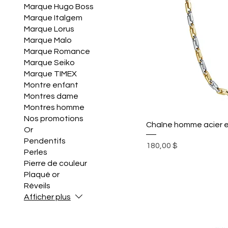
Marque Hugo Boss
Marque Italgem
Marque Lorus
Marque Malo
Marque Romance
Marque Seiko
Marque TIMEX
Montre enfant
Montres dame
Montres homme
Nos promotions
Chaîne homme acier e
Or
Pendentifs
Prix
180,00 $
Perles
Pierre de couleur
Plaqué or
Réveils
Afficher plus