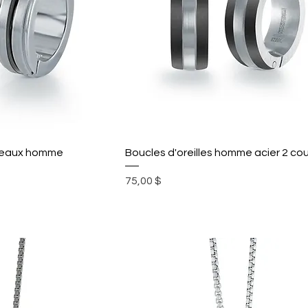
nneaux homme
Boucles d'oreilles homme acier 2 co
Prix
75,00 $