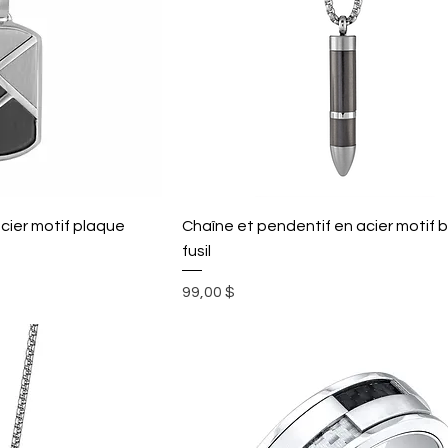
cier motif plaque
Chaîne et pendentif en acier motif b
fusil
Prix
99,00 $