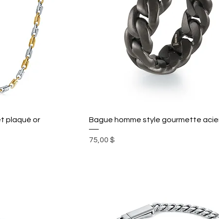
t plaqué or
Bague homme style gourmette acier 
Prix
75,00 $