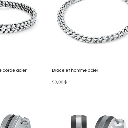
e corde acier
Bracelet homme acier
Prix
99,00 $