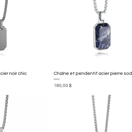
ier noir chic
Chaîne et pendentif acier pierre sod
Prix
180,00 $