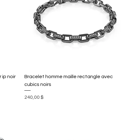
ip noir
Bracelet homme maille rectangle avec
cubics noirs
Prix
240,00 $