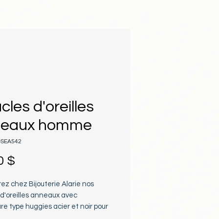
cles d'oreilles
neaux homme
A-SEA542
Prix
0 $
z chez Bijouterie Alarie nos 
d'oreilles anneaux avec 
e type huggies acier et noir pour 
alliant robustesse et élégance 