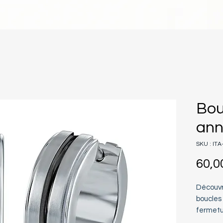
Bou
an
SKU : IT
60,0
Découvre
boucles 
fermetur
homme, 