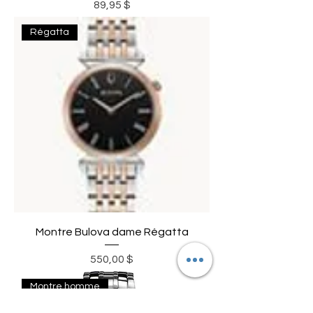
Prix
89,95 $
Régatta
Montre Bulova dame Régatta
Prix
550,00 $
Montre homme