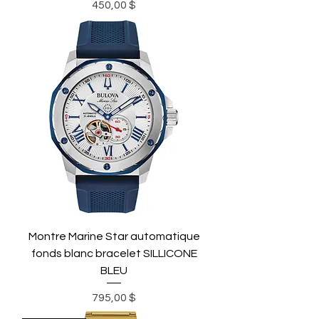
Prix
450,00 $
Montre Marine Star automatique
fonds blanc bracelet SILLICONE
BLEU
Prix
795,00 $