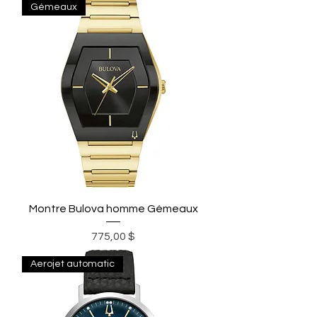
Gémeaux
Montre Bulova homme Gémeaux
Prix
775,00 $
Aerojet automatic