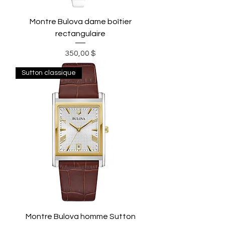
Montre Bulova dame boîtier
rectangulaire
Prix
350,00 $
Sutton classique
Montre Bulova homme Sutton