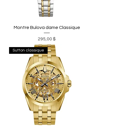
Montre Bulova dame Classique
Prix
295,00 $
Sutton classique