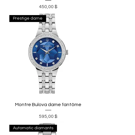
Prix
450,00 $
Prestige dame
Montre Bulova dame fantôme
Prix
595,00 $
Automatic diamants