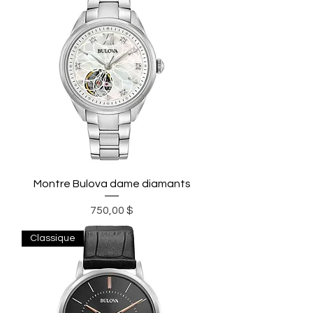
Montre Bulova dame diamants
Prix
750,00 $
Classique