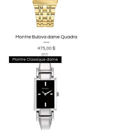
Montre Bulova dame Quadra
Prix
475,00 $
Montre Classique dame