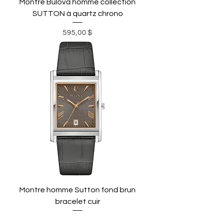
Montre Bulova homme collection
SUTTON à quartz chrono
Prix
595,00 $
Montre homme Sutton fond brun
bracelet cuir