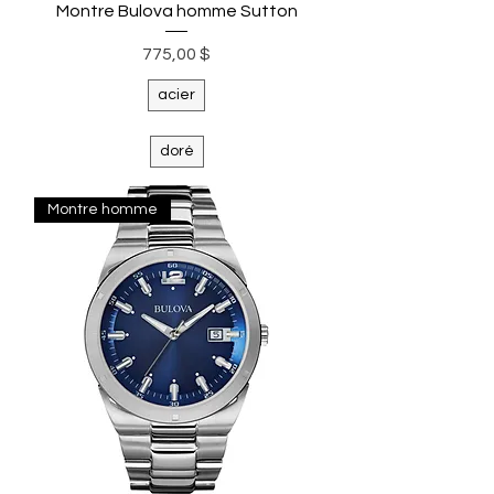
Montre Bulova homme Sutton
Prix
775,00 $
acier
doré
Montre homme