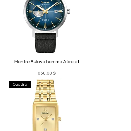
Montre Bulova homme Aérojet
Prix
650,00 $
Quadra