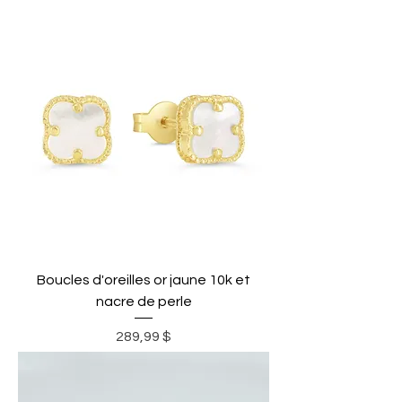
Boucles d'oreilles or jaune 10k et
nacre de perle
Prix
289,99 $