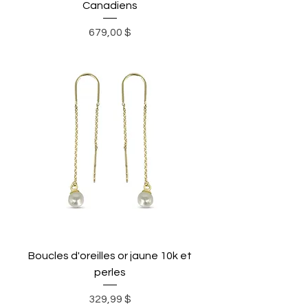
Canadiens
Prix
679,00 $
Boucles d'oreilles or jaune 10k et
perles
Prix
329,99 $