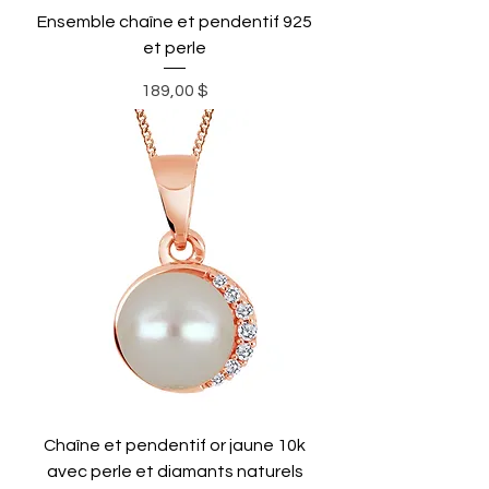
Ensemble chaîne et pendentif 925
et perle
Prix
189,00 $
Chaîne et pendentif or jaune 10k
avec perle et diamants naturels