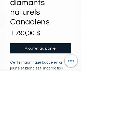
diamants
naturels
Canadiens
Prix
1 790,00 $
Ajouter au panier
Cette magnifique bague en or 10k
jaune et blanc est l'incarnation
même de l'élégance. Elle met en
valeur une opale naturelle ovale,
accompagnée de deux diamants
PIERRES
naturels canadiens qui apportent
une touche de brillance
1 opale naturelle ovale 8x6
supplémentaire. Le motif ajouré et
2 diamants naturels canadiens
délicatement travaillé ajoute une
couleur GH pureté SI poids total