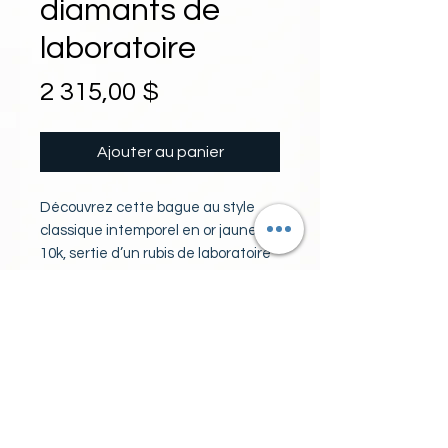
diamants de
laboratoire
Prix
2 315,00 $
Ajouter au panier
Découvrez cette bague au style
classique intemporel en or jaune
10k, sertie d’un rubis de laboratoire
10x8mm éclatant, entouré de 14
diamants de laboratoire raffinés.
PIERRES
Chez Bijouterie Alarie, nous
mettons en valeur la qualité et
1 rubis de laboratoire 10x8
l’authenticité en proposant des
ovale
bijoux aux designs classiques qui
14 diamants ronds de
traversent les modes avec grâce.
laboratoire pureté I couleur H
Ce bijou représente parfaitement