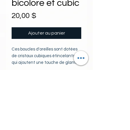
bicolore et cubic
Prix
20,00 $
Ajouter au panier
Ces boucles d'oreilles sont dotées 
de cristaux cubiques étincelants 
qui ajoutent une touche de glamour 
à votre look. Le fermoir à charnière 
assure un ajustement sécurisé et 
DIAMETRE
confortable, parfait pour un usage 
quotidien. Fabriquées en acier 
10 mm
inoxydable de haute qualité, ces 
boucles d'oreilles sont résistantes à 
LARGEUR
la décoloration et à la corrosion, et 
sont garanties sans nickel, idéales 
6 mm
pour les peaux sensibles. Avec leur 
design polyvalent, elles sont 