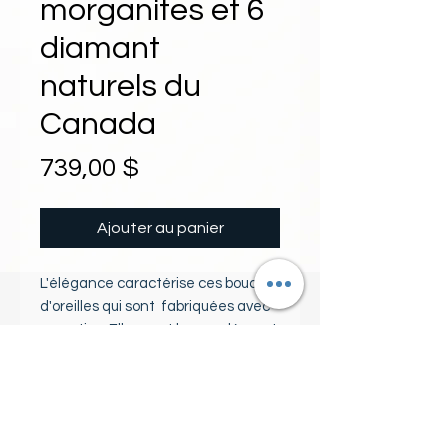
morganites et 6
diamant
naturels du
Canada
Prix
739,00 $
Ajouter au panier
L'élégance caractérise ces boucles
d'oreilles qui sont fabriquées avec
expertise. Elles sont le complément
parfait pour toutes les occasions
spéciales. Les morganites taille
PIERRES
poire offrent une touche de couleur
douce et féminine, tandis que les
2 Morganites naturelles taille
diamants scintillants ajoutent une