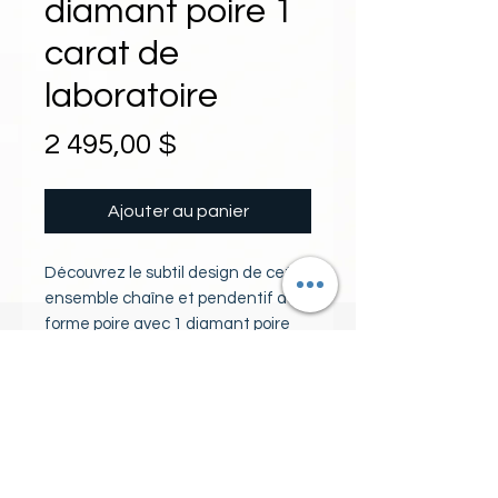
diamant poire 1
carat de
laboratoire
Prix
2 495,00 $
Ajouter au panier
Découvrez le subtil design de cet
ensemble chaîne et pendentif de
forme poire avec 1 diamant poire
de 1 carat et 19 diamants ronds de
laboratoire, en or blanc 10k. Chaque
PIERRES
pierre de laboratoire est
soigneusement sélectionnée pour
1 diamant poire de laboratoire
sa pureté et son éclat
pureté vs couleur f 1 carat
exceptionnel, reflétant
19 diamants ronds de