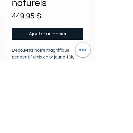
naturels
Prix
449,95 $
Ajouter au panier
Découvrez notre magnifique 
pendentif croix en or jaune 10k, 
orné de diamants naturels. 
Fabriqué avec soin et précision, ce 
pendentif est le symbole ultime de 
PIERRES
la foi et de la grâce. Les diamants 
naturels apportent une touche 
Diamants naturels 14 pierres
d'éclat et de beauté à ce bijou 
couleur gh pureté I pour 0.35
intemporel. Que ce soit pour offrir 
carat poids total
en cadeau ou pour ajouter à votre 
propre collection, ce pendentif est 
le parfait accessoire pour toutes les 
occasions. Faites l'acquisition de 