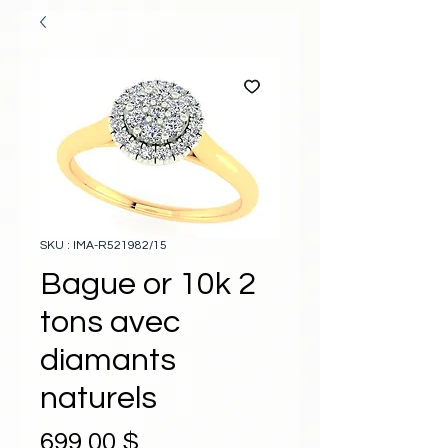
SKU : IMA-R521982/15
Bague or 10k 2
tons avec
diamants
naturels
Prix
699,00 $