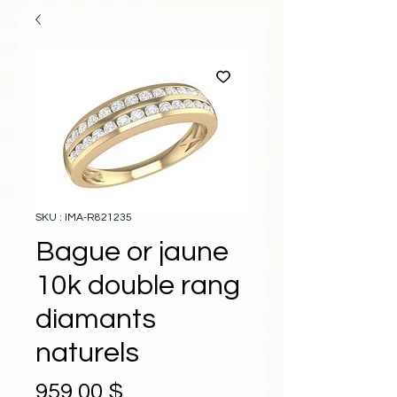
SKU : IMA-R821235
Bague or jaune
10k double rang
diamants
naturels
Prix
959,00 $