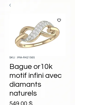
SKU : IMA-R421565
Bague or10k
motif infini avec
diamants
naturels
Prix
549,00 $