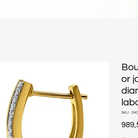
Bou
or 
dia
lab
SKU : D4
989,