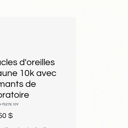
cles d'oreilles
jaune 10k avec
mants de
oratoire
D-7527E.10Y
Prix
50 $