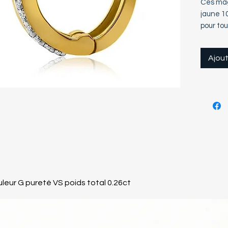
Ces magn
jaune 10
pour tou
sont do
articulé
Ajout
port con
52 diama
offrant 
Fabriqué
détails,
une tou
Offrez-v
de boucl
une allu
leur G pureté VS poids total 0.26ct