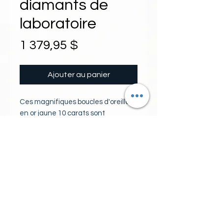
diamants de
laboratoire
Prix
1 379,95 $
Ajouter au panier
Ces magnifiques boucles d'oreilles 
en or jaune 10 carats sont 
l'accessoire parfait pour ajouter une 
touche d'élégance à n'importe 
quelle tenue. Les anneaux articulés 
PIERRES
sont ornés de 18 étincelants 
diamants de laboratoire, qui 
18 diamants de laboratoire
captent la lumière de manière 
couleur G pureté VS poids total
spectaculaire. Fabriquées avec soin 
0.50ct
et attention aux détails, ces 
boucles d'oreilles sont un véritable 