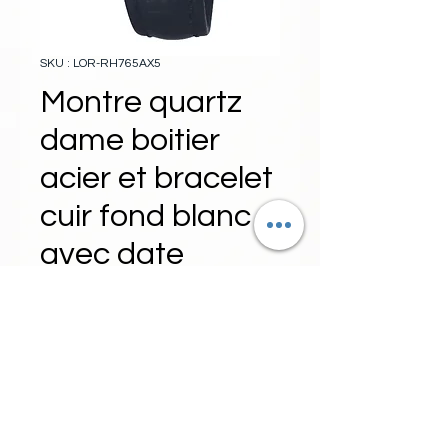
SKU : LOR-RH765AX5
Montre quartz
dame boitier
acier et bracelet
cuir fond blanc
avec date
Prix
59,95 $
Ajouter au panier
Montre quartz classique pour dame
avec boîtier en acier et bracelet en