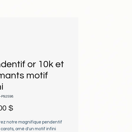
dentif or 10k et
mants motif
ni
A-P92598
Prix
00 $
ez notre magnifique pendentif 
 carats, orné d'un motif infini 