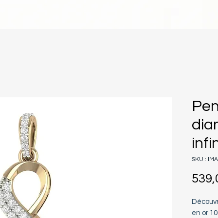
Pen
dia
infi
SKU : IM
539,
Découvr
en or 10